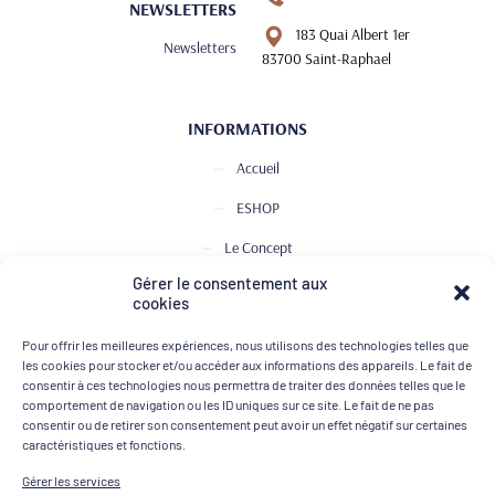
NEWSLETTERS
183 Quai Albert 1er
Newsletters
83700 Saint-Raphael
INFORMATIONS
Accueil
ESHOP
Le Concept
Gérer le consentement aux
Club de Dégustation
cookies
Le journal
Pour offrir les meilleures expériences, nous utilisons des technologies telles que
Contact
les cookies pour stocker et/ou accéder aux informations des appareils. Le fait de
consentir à ces technologies nous permettra de traiter des données telles que le
comportement de navigation ou les ID uniques sur ce site. Le fait de ne pas
consentir ou de retirer son consentement peut avoir un effet négatif sur certaines
MOYENS DE PAIEMENT
caractéristiques et fonctions.
Gérer les services