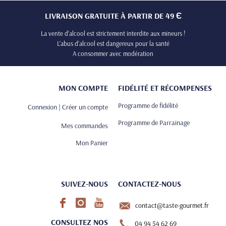
LIVRAISON GRATUITE À PARTIR DE 49 Є
La vente d’alcool est strictement interdite aux mineurs !
L’abus d’alcool est dangereux pour la santé
A consommer avec modération
MON COMPTE
FIDÉLITÉ ET RÉCOMPENSES
Programme de fidélité
Connexion | Créer un compte
Programme de Parrainage
Mes commandes
Mon Panier
SUIVEZ-NOUS
CONTACTEZ-NOUS
contact@taste-gourmet.fr
CONSULTEZ NOS
04 94 54 62 69