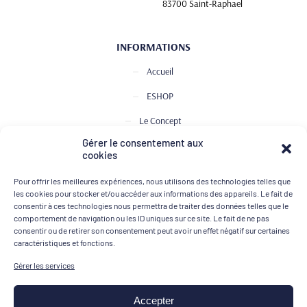
83700 Saint-Raphael
INFORMATIONS
Accueil
ESHOP
Le Concept
Gérer le consentement aux
Club de Dégustation
cookies
Le journal
Pour offrir les meilleures expériences, nous utilisons des technologies telles que
Contact
les cookies pour stocker et/ou accéder aux informations des appareils. Le fait de
consentir à ces technologies nous permettra de traiter des données telles que le
comportement de navigation ou les ID uniques sur ce site. Le fait de ne pas
consentir ou de retirer son consentement peut avoir un effet négatif sur certaines
MOYENS DE PAIEMENT
caractéristiques et fonctions.
Gérer les services
Accepter