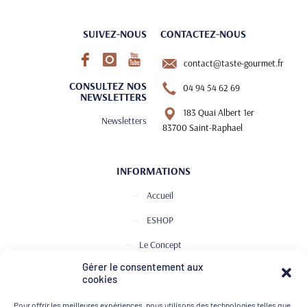
SUIVEZ-NOUS
CONTACTEZ-NOUS
contact@taste-gourmet.fr
CONSULTEZ NOS
04 94 54 62 69
NEWSLETTERS
183 Quai Albert 1er
Newsletters
83700 Saint-Raphael
INFORMATIONS
Accueil
ESHOP
Le Concept
Gérer le consentement aux
Club de Dégustation
cookies
Le journal
Pour offrir les meilleures expériences, nous utilisons des technologies telles que