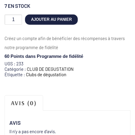
7 EN STOCK
quantité
AJOUTER AU PANIER
de
19.11.2026
Club
Créez un compte afin de bénéficier des récompenses à travers
:
Fan
notre programme de fidélité
de
bourgogne
60 Points
dans Programme de fidélité
UGS :
233
Catégorie :
CLUB DE DEGUSTATION
Étiquette :
Clubs de dégustation
AVIS (0)
AVIS
Il n’y a pas encore d’avis.