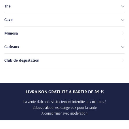
non échangeable et non
non échangeable et non
Thé
remboursable.
remboursable.
Cave
Mimosa
Cadeaux
Club de degustation
LIVRAISON GRATUITE À PARTIR DE 49 Є
La vente d’alcool est strictement interdite aux mineurs !
L’abus d’alcool est dangereux pour la santé
A consommer avec modération