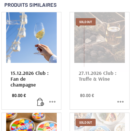
PRODUITS SIMILAIRES
SOLD OUT
15.12.2026 Club :
27.11.2026 Club :
Fan de
Truffe & Wine
champagne
Club : Fan de champagne
Club : Truffe & Wine
80.00
€
80.00
€
Faites pétiller votre vie et
Rencontre entre un
découvrez l’univers de ce
producteur de truffe et un
produit d’exception.
viticulteur.
15 décembre 2026 / 19h – 21h
27 novembre 2026 / 19h – 21h
SOLD OUT
Lieu : Boutique Taste
(1 place = 1 personne)