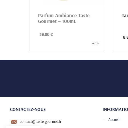
Parfum Ambiance Taste
Ta
Gourmet – 100mL
Une 
39.00
€
6.
Tart
papi
houm
une 
gagn
CONTACTEZ-NOUS
INFORMATI
Accueil
contact@taste-gourmet.fr