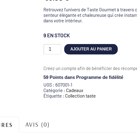
Retrouvez l’univers de Taste Gourmet à travers 
senteur élégante et chaleureuse qui crée insta
dans votre intérieur.
9 EN STOCK
quantité
AJOUTER AU PANIER
de
Bougie
Ambiance
Créez un compte afin de bénéficier des récompe
Taste
Gourmet
59 Points
dans Programme de fidélité
-
UGS :
607001-1
200g
Catégorie :
Cadeaux
Étiquette :
Collection taste
AVIS (0)
IRES