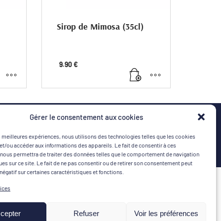
Sirop de Mimosa (35cl)
simé
Le sirop de mimosa célèbre la fleur
9.90
€
emblématique de la Côte d’Azur. À
Saint-Raphaël, sur la Route du Mimosa,
dite
laissez-vous séduire par ses arômes
délicats qui évoquent le soleil et la
douceur du sud.
pert
ateur
et,
Gérer le consentement aux cookies
s.
es meilleures expériences, nous utilisons des technologies telles que les cookies
et/ou accéder aux informations des appareils. Le fait de consentir à ces
nous permettra de traiter des données telles que le comportement de navigation
ques sur ce site. Le fait de ne pas consentir ou de retirer son consentement peut
 négatif sur certaines caractéristiques et fonctions.
MON COMPTE
MOYENS DE PAIEMENT
vices
Connexion | Créer un compte
cepter
Refuser
Voir les préférences