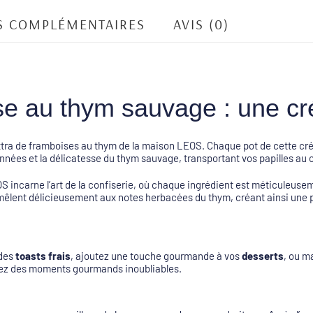
S COMPLÉMENTAIRES
AVIS (0)
se au thym sauvage : une cré
extra de framboises au thym de la maison LEOS. Chaque pot de cette cré
nnées et la délicatesse du thym sauvage, transportant vos papilles a
S incarne l’art de la confiserie, où chaque ingrédient est méticuleus
mêlent délicieusement aux notes herbacées du thym, créant ainsi une pal
 des
toasts
frais
, ajoutez une touche gourmande à vos
desserts
, ou m
réez des moments gourmands inoubliables.