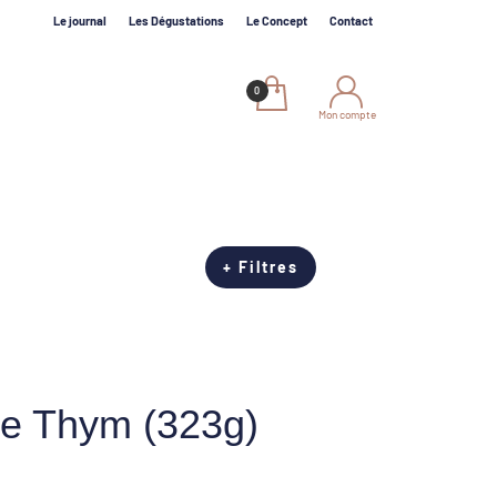
Le journal
Les Dégustations
Le Concept
Contact
Mon compte
+ Filtres
se Thym (323g)