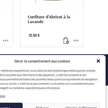
Confiture d’Abricot à la
Lavande
Pour sublimer votre petit-déjeuner.
12.00
€
tive
La maison
e la
LEOS
vous présente cette confiture d’abricot
et
à la lavande.
e au
rant
Gérer le consentement aux cookies
Une confiture
100% artisanale
es meilleures expériences, nous utilisons des technologies telles que les cookies
avec des abricots de
et/ou accéder aux informations des appareils. Le fait de consentir à ces
Provence
nous permettra de traiter des données telles que le comportement de navigation
et de la lavande du domaine de Leos.
ques sur ce site. Le fait de ne pas consentir ou de retirer son consentement peut
 négatif sur certaines caractéristiques et fonctions.
MON COMPTE
MOYENS DE PAIEMENT
vices
Connexion | Créer un compte