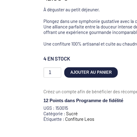
À déguster au petit déjeuner.
Plongez dans une symphonie gustative avec la c
Une alliance parfaite entre la douceur intense d
offrant une expérience gourmande incomparabl
Une confiture 100% artisanal et cuite au chaudr
4 EN STOCK
quantité
AJOUTER AU PANIER
de
Confiture
Framboise
Créez un compte afin de bénéficier des récompe
Thym
(323g)
12 Points
dans Programme de fidélité
UGS :
150015
Catégorie :
Sucré
Étiquette :
Confiture Leos