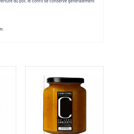
verture du pot, le confit se conserve généralement
ym
.