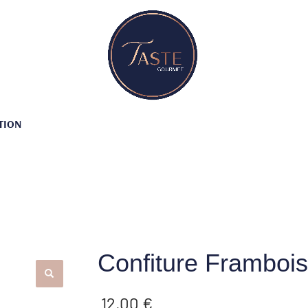
TION
Confiture Framboi
12.00
€