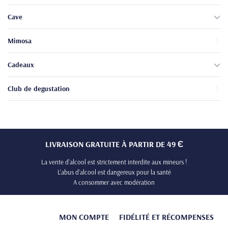
perte
de
Cave
poids
,
Mimosa
Régulation
de la
glycémie
Cadeaux
,
Renforcement du
Club de degustation
microbiote
,
Détoxification
de l’organisme.
LIVRAISON GRATUITE À PARTIR DE 49 Є
La vente d’alcool est strictement interdite aux mineurs !
L’abus d’alcool est dangereux pour la santé
A consommer avec modération
MON COMPTE
FIDÉLITÉ ET RÉCOMPENSES