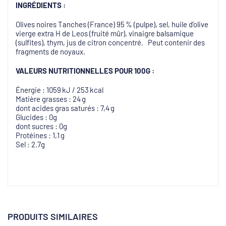
INGRÉDIENTS :
Olives noires Tanches (France) 95 % (pulpe), sel, huile d’olive
vierge extra H de Leos (fruité mûr), vinaigre balsamique
(sulfites), thym, jus de citron concentré. Peut contenir des
fragments de noyaux.
VALEURS
NUTRITIONNELLES
POUR 100G :
Énergie : 1059 kJ / 253 kcal
Matière grasses : 24 g
dont acides gras saturés : 7,4 g
Glucides : 0g
dont sucres : 0g
Protéines : 1,1 g
Sel : 2.7g
PRODUITS SIMILAIRES