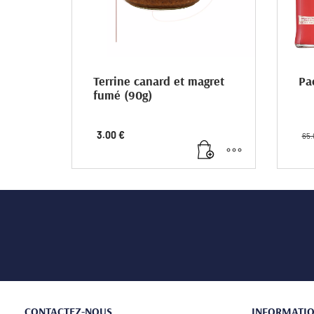
Terrine canard et magret
Pa
fumé (90g)
Terrine de canard et magret fumé.
Pani
3.00
€
65.
CONTACTEZ-NOUS
INFORMATI