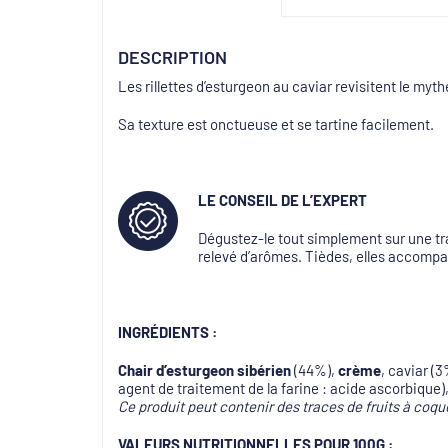
DESCRIPTION
Les rillettes d’esturgeon au caviar revisitent le myth
Sa texture est onctueuse et se tartine facilement.
LE CONSEIL DE
L’EXPERT
Dégustez-le tout simplement sur une tr
relevé d’arômes. Tièdes, elles accompa
INGRÉDIENTS :
Chair d’esturgeon sibérien
(44%),
crème
, caviar (3
agent de traitement de la farine : acide ascorbique), h
Ce produit peut contenir des traces de fruits à coqu
VALEURS
NUTRITIONNELLES
POUR 100G :