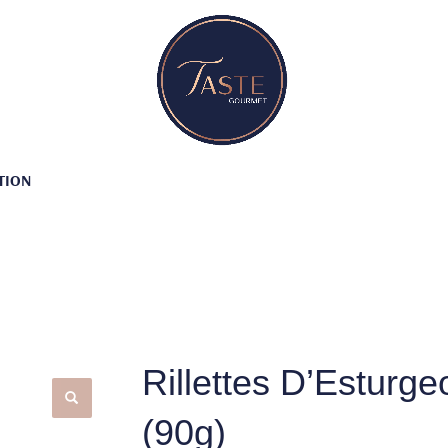
TION
Rillettes D’Esturge
(90g)