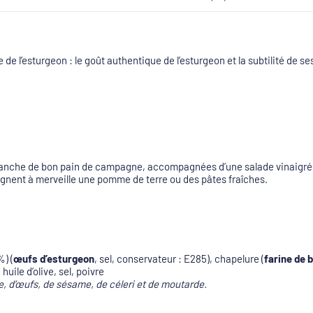
e de l’esturgeon : le goût authentique de l’esturgeon et la subtilité de s
anche de bon pain de campagne, accompagnées d’une salade vinaigrée, e
gnent à merveille une pomme de terre ou des pâtes fraîches.
%) (
œufs d’esturgeon
, sel, conservateur : E285), chapelure (
farine de b
uile d’olive, sel, poivre
e, d’œufs, de sésame, de céleri et de moutarde.