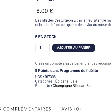
8.00
€
Les rillettes d’esturgeon & caviar revisitent le m
et la subtilité de ses grains de caviar au coeur d
6 EN STOCK
quantité
AJOUTER AU PANIER
de
Rillettes
D'Esturgeon
Créez un compte afin de bénéficier des récompe
&
Caviar
8 Points
dans Programme de fidélité
-
UGS :
167008
Sturia
Catégories :
Épicerie
,
Salé
(90g)
Étiquette :
Champagne Billecart Salmon
S COMPLÉMENTAIRES
AVIS (0)