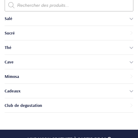
Recherche
de
produits
Salé
Sucré
Thé
Cave
Mimosa
Cadeaux
Club de degustation