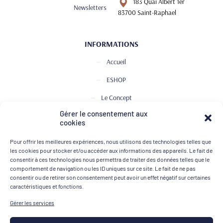
183 Quai Albert 1er
Newsletters
83700 Saint-Raphael
INFORMATIONS
Accueil
ESHOP
Le Concept
Gérer le consentement aux
Club de Dégustation
cookies
Le journal
Pour offrir les meilleures expériences, nous utilisons des technologies telles que
Contact
les cookies pour stocker et/ou accéder aux informations des appareils. Le fait de
consentir à ces technologies nous permettra de traiter des données telles que le
comportement de navigation ou les ID uniques sur ce site. Le fait de ne pas
consentir ou de retirer son consentement peut avoir un effet négatif sur certaines
MOYENS DE PAIEMENT
caractéristiques et fonctions.
Gérer les services