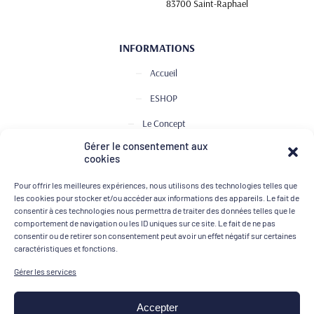
83700 Saint-Raphael
INFORMATIONS
Accueil
ESHOP
Le Concept
Gérer le consentement aux
Club de Dégustation
cookies
Le journal
Pour offrir les meilleures expériences, nous utilisons des technologies telles que
Contact
les cookies pour stocker et/ou accéder aux informations des appareils. Le fait de
consentir à ces technologies nous permettra de traiter des données telles que le
comportement de navigation ou les ID uniques sur ce site. Le fait de ne pas
consentir ou de retirer son consentement peut avoir un effet négatif sur certaines
MOYENS DE PAIEMENT
caractéristiques et fonctions.
Gérer les services
Accepter