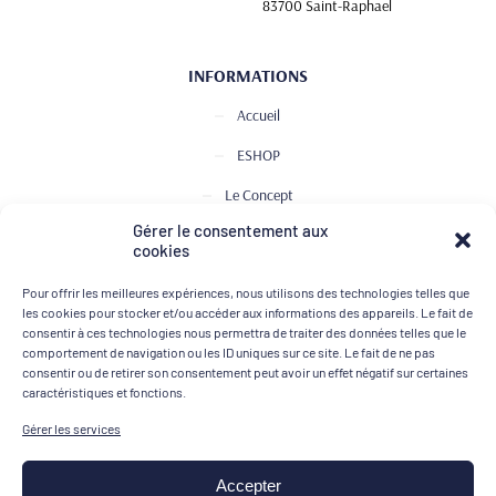
83700 Saint-Raphael
INFORMATIONS
Accueil
ESHOP
Le Concept
Gérer le consentement aux
Club de Dégustation
cookies
Le journal
Pour offrir les meilleures expériences, nous utilisons des technologies telles que
Contact
les cookies pour stocker et/ou accéder aux informations des appareils. Le fait de
consentir à ces technologies nous permettra de traiter des données telles que le
comportement de navigation ou les ID uniques sur ce site. Le fait de ne pas
consentir ou de retirer son consentement peut avoir un effet négatif sur certaines
MOYENS DE PAIEMENT
caractéristiques et fonctions.
Gérer les services
Accepter