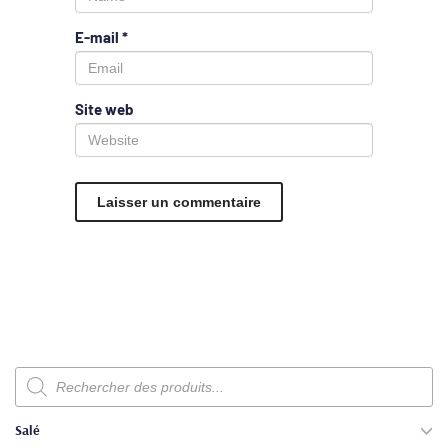
E-mail
*
Site web
Recherche
de
produits
Salé