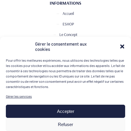
INFORMATIONS
Accueil
ESHOP
Le Concept
Gérer le consentement aux
Club de Dégustation
cookies
Le journal
Pour offrir les meilleures expériences, nous utilisons des technologies telles que
Contact
les cookies pour stocker et/ou accéder aux informations des appareils. Le fait de
consentir à ces technologies nous permettra de traiter des données telles que le
comportement de navigation ou les ID uniques sur ce site. Le fait de ne pas
consentir ou de retirer son consentement peut avoir un effet négatif sur certaines
MOYENS DE PAIEMENT
caractéristiques et fonctions.
Gérer les services
Accepter
Mentions légales
Refuser