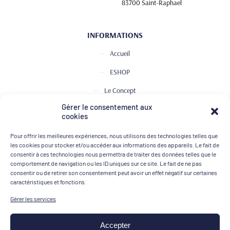
83700 Saint-Raphael
INFORMATIONS
Accueil
ESHOP
Le Concept
Gérer le consentement aux
Club de Dégustation
cookies
Le journal
Pour offrir les meilleures expériences, nous utilisons des technologies telles que
Contact
les cookies pour stocker et/ou accéder aux informations des appareils. Le fait de
consentir à ces technologies nous permettra de traiter des données telles que le
comportement de navigation ou les ID uniques sur ce site. Le fait de ne pas
consentir ou de retirer son consentement peut avoir un effet négatif sur certaines
MOYENS DE PAIEMENT
caractéristiques et fonctions.
Gérer les services
Accepter