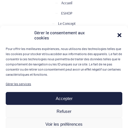
Accueil
ESHOP
Le Concept
Gérer le consentement aux
Club de Dégustation
cookies
Le journal
Pour offrir les meilleures expériences, nous utilisons des technologies telles que
Contact
les cookies pour stocker et/ou accéder aux informations des appareils. Le fait de
consentir à ces technologies nous permettra de traiter des données telles que le
comportement de navigation ou les ID uniques sur ce site. Le fait de ne pas
consentir ou de retirer son consentement peut avoir un effet négatif sur certaines
MOYENS DE PAIEMENT
caractéristiques et fonctions.
Gérer les services
Accepter
Mentions légales
Refuser
Conditions générales de vente
Voir les préférences