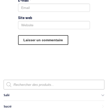
E-mail
*
Site web
Recherche
de
produits
Salé
Sucré