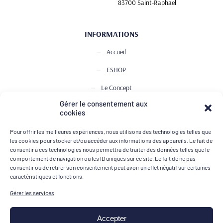
83700 Saint-Raphael
INFORMATIONS
Accueil
ESHOP
Le Concept
Gérer le consentement aux
Club de Dégustation
cookies
Le journal
Pour offrir les meilleures expériences, nous utilisons des technologies telles que
Contact
les cookies pour stocker et/ou accéder aux informations des appareils. Le fait de
consentir à ces technologies nous permettra de traiter des données telles que le
comportement de navigation ou les ID uniques sur ce site. Le fait de ne pas
consentir ou de retirer son consentement peut avoir un effet négatif sur certaines
MOYENS DE PAIEMENT
caractéristiques et fonctions.
Gérer les services
Accepter