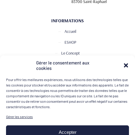
83700 Saint-Raphael
INFORMATIONS
Accueil
ESHOP
Le Concept
Gérer le consentement aux
Club de Dégustation
cookies
Le journal
Pour offrir les meilleures expériences, nous utilisons des technologies telles que
Contact
les cookies pour stocker et/ou accéder aux informations des appareils. Le fait de
consentir à ces technologies nous permettra de traiter des données telles que le
comportement de navigation ou les ID uniques sur ce site. Le fait de ne pas
consentir ou de retirer son consentement peut avoir un effet négatif sur certaines
MOYENS DE PAIEMENT
caractéristiques et fonctions.
Gérer les services
Accepter