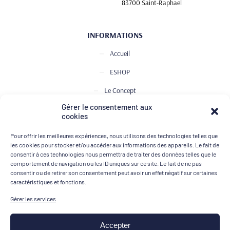
83700 Saint-Raphael
INFORMATIONS
Accueil
ESHOP
Le Concept
Gérer le consentement aux
Club de Dégustation
cookies
Le journal
Pour offrir les meilleures expériences, nous utilisons des technologies telles que
Contact
les cookies pour stocker et/ou accéder aux informations des appareils. Le fait de
consentir à ces technologies nous permettra de traiter des données telles que le
comportement de navigation ou les ID uniques sur ce site. Le fait de ne pas
consentir ou de retirer son consentement peut avoir un effet négatif sur certaines
MOYENS DE PAIEMENT
caractéristiques et fonctions.
Gérer les services
Accepter