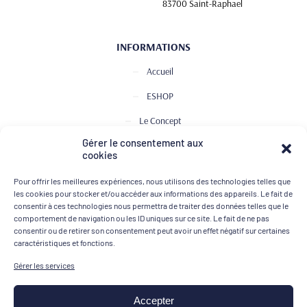
83700 Saint-Raphael
INFORMATIONS
Accueil
ESHOP
Le Concept
Gérer le consentement aux
Club de Dégustation
cookies
Le journal
Pour offrir les meilleures expériences, nous utilisons des technologies telles que
Contact
les cookies pour stocker et/ou accéder aux informations des appareils. Le fait de
consentir à ces technologies nous permettra de traiter des données telles que le
comportement de navigation ou les ID uniques sur ce site. Le fait de ne pas
consentir ou de retirer son consentement peut avoir un effet négatif sur certaines
MOYENS DE PAIEMENT
caractéristiques et fonctions.
Gérer les services
Accepter