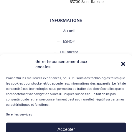
83700 Saint-Raphael
INFORMATIONS
Accueil
ESHOP
Le Concept
Gérer le consentement aux
Club de Dégustation
cookies
Le journal
Pour offrir les meilleures expériences, nous utilisons des technologies telles que
Contact
les cookies pour stocker et/ou accéder aux informations des appareils. Le fait de
consentir à ces technologies nous permettra de traiter des données telles que le
comportement de navigation ou les ID uniques sur ce site. Le fait de ne pas
consentir ou de retirer son consentement peut avoir un effet négatif sur certaines
MOYENS DE PAIEMENT
caractéristiques et fonctions.
Gérer les services
Accepter