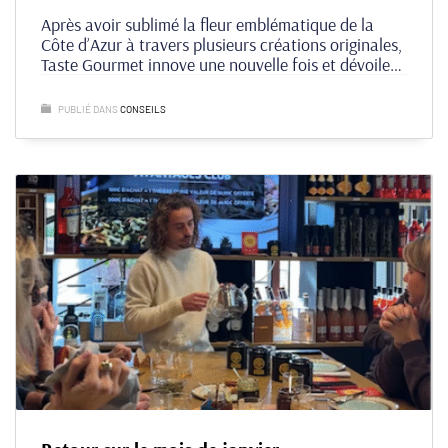
Après avoir sublimé la fleur emblématique de la
Côte d’Azur à travers plusieurs créations originales,
Taste Gourmet innove une nouvelle fois et dévoile
une création aussi rafraîchissante qu’audacieuse :
la première limonade artisanale au mimosa, née au
PUBLIÉ DANS
CONSEILS
cœur de Saint-Raphaël.