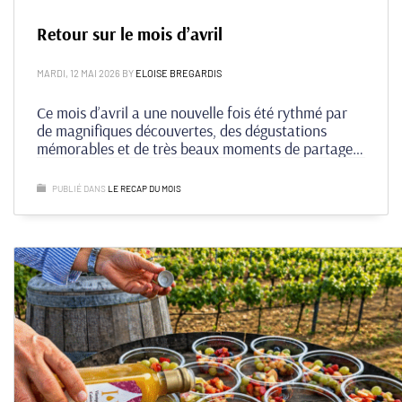
Retour sur le mois d’avril
MARDI, 12 MAI 2026
BY
ELOISE BREGARDIS
Ce mois d’avril a une nouvelle fois été rythmé par
de magnifiques découvertes, des dégustations
mémorables et de très beaux moments de partage à
vos côtés. Entre grands domaines, nouveautés,
voyages gustatifs et expériences conviviales, voici
PUBLIÉ DANS
LE RECAP DU MOIS
un retour sur les temps forts qui ont animé la
boutique.