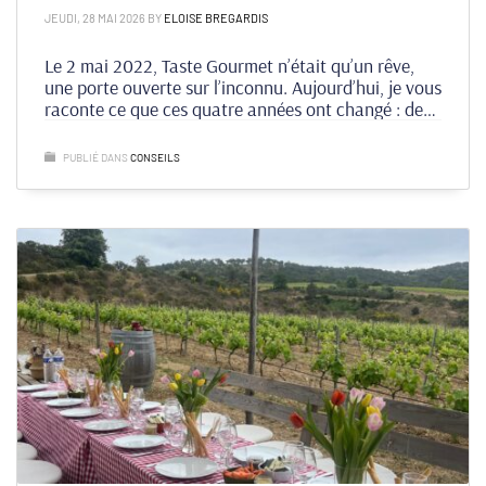
JEUDI, 28 MAI 2026
BY
ELOISE BREGARDIS
Le 2 mai 2022, Taste Gourmet n’était qu’un rêve,
une porte ouverte sur l’inconnu. Aujourd’hui, je vous
raconte ce que ces quatre années ont changé : des
travaux aux clubs de dégustation, des rencontres
aux partenariats inattendus.
PUBLIÉ DANS
CONSEILS