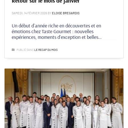
Retour sur le mois de janvier
SAMEDI, 14 FÉVRIER 2026
BY
ELOISE BREGARDIS
Un début d’année riche en découvertes et en
émotions chez Taste Gourmet : nouvelles
expériences, moments d’exception et belles
rencontres ont rythmé ce mois de janvier. Retour
sur les temps forts qui ont marqué ce premier
PUBLIÉ DANS
LE RECAP DU MOIS
chapitre de 2026.