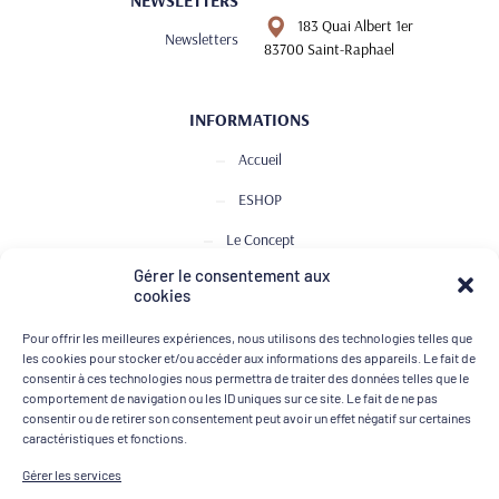
183 Quai Albert 1er
Newsletters
83700 Saint-Raphael
INFORMATIONS
Accueil
ESHOP
Le Concept
Gérer le consentement aux
Club de Dégustation
cookies
Le journal
Pour offrir les meilleures expériences, nous utilisons des technologies telles que
les cookies pour stocker et/ou accéder aux informations des appareils. Le fait de
Contact
consentir à ces technologies nous permettra de traiter des données telles que le
comportement de navigation ou les ID uniques sur ce site. Le fait de ne pas
consentir ou de retirer son consentement peut avoir un effet négatif sur certaines
MOYENS DE PAIEMENT
caractéristiques et fonctions.
Gérer les services