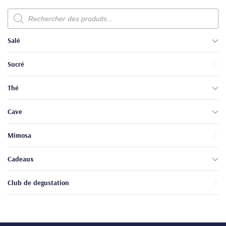
Recherche
de
produits
Salé
Sucré
Thé
Cave
Mimosa
Cadeaux
Club de degustation