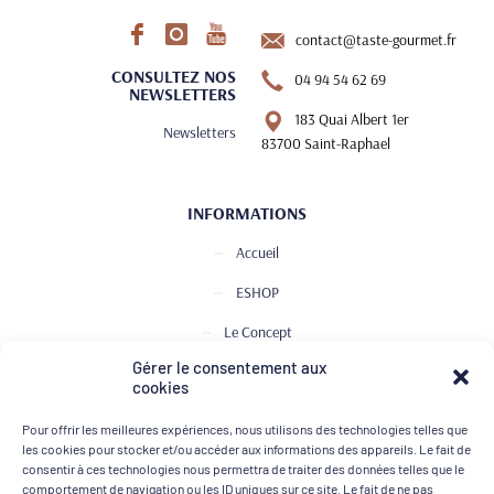
contact@taste-gourmet.fr
CONSULTEZ NOS
04 94 54 62 69
NEWSLETTERS
183 Quai Albert 1er
Newsletters
83700 Saint-Raphael
INFORMATIONS
Accueil
ESHOP
Le Concept
Gérer le consentement aux
Club de Dégustation
cookies
Le journal
Pour offrir les meilleures expériences, nous utilisons des technologies telles que
Contact
les cookies pour stocker et/ou accéder aux informations des appareils. Le fait de
consentir à ces technologies nous permettra de traiter des données telles que le
comportement de navigation ou les ID uniques sur ce site. Le fait de ne pas