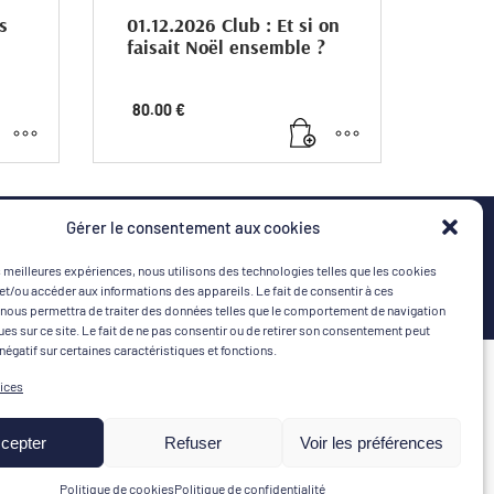
s
01.12.2026 Club : Et si on
faisait Noël ensemble ?
ine
Club : Et si on faisait Noël ensemble ?
80.00
€
Le Père Noël a déjà réservé sa place…et
ion
vous ?
01 décembre 2026 / 19h – 21h
Gérer le consentement aux cookies
 Quai
Lieu : Boutique Taste Gourmet (183 Quai
Albert 1er, 83700 Saint-Raphaël)
es meilleures expériences, nous utilisons des technologies telles que les cookies
et/ou accéder aux informations des appareils. Le fait de consentir à ces
(1 place = 1 personne)
nous permettra de traiter des données telles que le comportement de navigation
ques sur ce site. Le fait de ne pas consentir ou de retirer son consentement peut
Événement non annulable, non
 négatif sur certaines caractéristiques et fonctions.
échangeable et non remboursable.
MON COMPTE
MOYENS DE PAIEMENT
vices
Connexion | Créer un compte
cepter
Refuser
Voir les préférences
Mes commandes
Politique de cookies
Politique de confidentialité