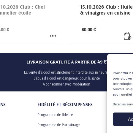
.10.2026 Club : Chef
15.10.2026 Club : Huile
mmelier étoilé
& vinaigres en cuisine
 : Chef sommelier étoilé
Club : Huiles et vinaigres en cuis
.00
€
60.00
€
avoir faire d’un expert au service de
Quelques gouttes suffisent pour
papilles…
sublimer votre cuisine et vos créat
culinaires.
ctobre 2026 / 19h – 21h
15 octobre 2026 / 19h – 21h
LIVRAISON GRATUITE À PARTIR DE 49 Є
 : Boutique Taste Gourmet (183 Quai
Lieu : Boutique Taste Gourmet (183
rt 1er, 83700 Saint-Raphaël)
Albert 1er, 83700 Saint-Raphaël)
La vente d’alcool est strictement interdite aux mineurs !
Pour offrir l
L’abus d’alcool est dangereux pour la santé
pour stocker 
lace = 1 personne)
(1 place = 1 personne)
technologies 
A consommer avec modération
ou les ID uni
ement non annulable, non
Événement non annulable, non
avoir un effet
ngeable et non remboursable.
échangeable et non remboursable.
ONS
FIDÉLITÉ ET RÉCOMPENSES
Gérer les ser
Programme de fidélité
Ac
Programme de Parrainage