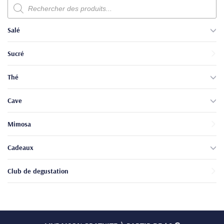
Recherche
de
produits
Salé
Sucré
Thé
Cave
Mimosa
Cadeaux
Club de degustation