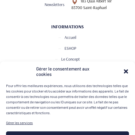
183 Quai Albert 1er
Newsletters
83700 Saint-Raphael
INFORMATIONS
Accueil
ESHOP
Le Concept
Gérer le consentement aux
Club de Dégustation
cookies
Le journal
Pour offrir les meilleures expériences, nous utilisons des technologies telles que
Contact
les cookies pour stocker et/ou accéder aux informations des appareils. Le fait de
consentir à ces technologies nous permettra de traiter des données telles que le
comportement de navigation ou les ID uniques sur ce site. Le fait de ne pas
consentir ou de retirer son consentement peut avoir un effet négatif sur certaines
MOYENS DE PAIEMENT
caractéristiques et fonctions.
Gérer les services