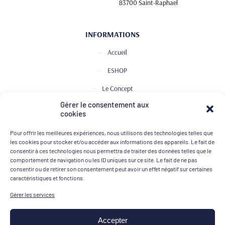
83700 Saint-Raphael
INFORMATIONS
Accueil
ESHOP
Le Concept
Gérer le consentement aux
Club de Dégustation
cookies
Le journal
Pour offrir les meilleures expériences, nous utilisons des technologies telles que
Contact
les cookies pour stocker et/ou accéder aux informations des appareils. Le fait de
consentir à ces technologies nous permettra de traiter des données telles que le
comportement de navigation ou les ID uniques sur ce site. Le fait de ne pas
consentir ou de retirer son consentement peut avoir un effet négatif sur certaines
MOYENS DE PAIEMENT
caractéristiques et fonctions.
Gérer les services
Accepter