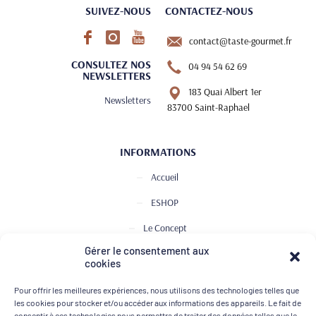
SUIVEZ-NOUS
CONTACTEZ-NOUS
contact@taste-gourmet.fr
CONSULTEZ NOS
04 94 54 62 69
NEWSLETTERS
183 Quai Albert 1er
Newsletters
83700 Saint-Raphael
INFORMATIONS
Accueil
ESHOP
Le Concept
Gérer le consentement aux
Club de Dégustation
cookies
Le journal
Pour offrir les meilleures expériences, nous utilisons des technologies telles que
Contact
les cookies pour stocker et/ou accéder aux informations des appareils. Le fait de
consentir à ces technologies nous permettra de traiter des données telles que le