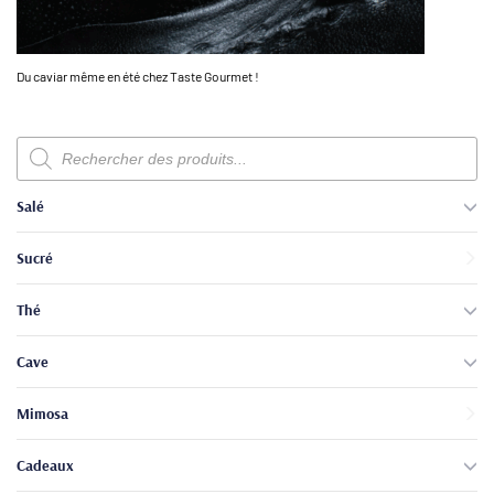
Du caviar même en été chez Taste Gourmet !
Recherche
de
produits
Salé
Sucré
Thé
Cave
Mimosa
Cadeaux