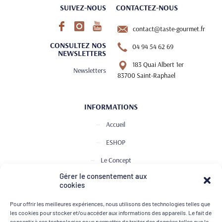
SUIVEZ-NOUS
CONTACTEZ-NOUS
contact@taste-gourmet.fr
CONSULTEZ NOS
04 94 54 62 69
NEWSLETTERS
183 Quai Albert 1er
Newsletters
83700 Saint-Raphael
INFORMATIONS
Accueil
ESHOP
Le Concept
Gérer le consentement aux
Club de Dégustation
cookies
Le journal
Pour offrir les meilleures expériences, nous utilisons des technologies telles que
Contact
les cookies pour stocker et/ou accéder aux informations des appareils. Le fait de
consentir à ces technologies nous permettra de traiter des données telles que le