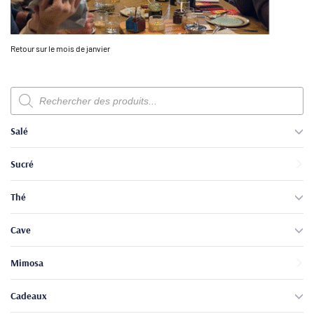
Retour sur le mois de janvier
Recherche
de
produits
Salé
Sucré
Thé
Cave
Mimosa
Cadeaux