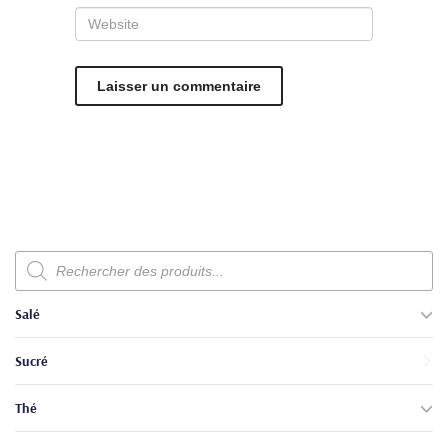
Recherche
de
produits
Salé
Sucré
Thé