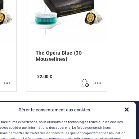
Thé Opéra Blue (30
Mousselines)
L’opéra Blue, thé bleu velouté et
22.00
€
irs
captivant, célèbre le charme intense de
l’opéra. Avec des notes de vanille, de
fruits rouges et une gourmandise
lactée, ce thé équilibré est une
expérience fascinante et sensuelle, telle
une mélodie envoûtante.
Gérer le consentement aux cookies
es meilleures expériences, nous utilisons des technologies telles que les cookies
et/ou accéder aux informations des appareils. Le fait de consentir à ces
nous permettra de traiter des données telles que le comportement de navigation
ques sur ce site. Le fait de ne pas consentir ou de retirer son consentement peut