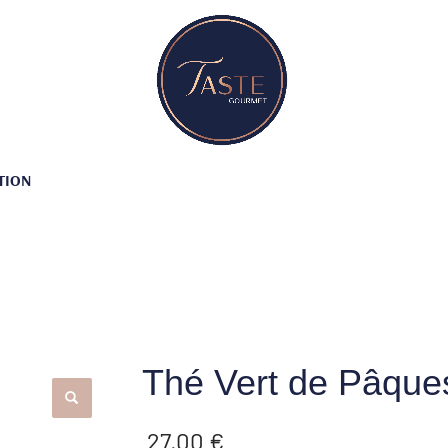
TION
Thé Vert de Pâque
27.00
€