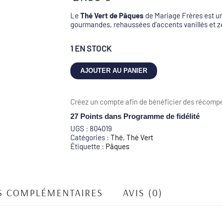
Le
Thé Vert de Pâques
de Mariage Frères est un
gourmandes, rehaussées d’accents vanillés et z
1 EN STOCK
quantité
AJOUTER AU PANIER
de
Thé
Vert
Créez un compte afin de bénéficier des récompe
de
Pâques
27 Points
dans Programme de fidélité
(80g)
UGS :
804019
Catégories :
Thé
,
Thé Vert
Étiquette :
Pâques
S COMPLÉMENTAIRES
AVIS (0)