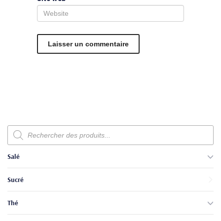
Recherche
de
produits
Salé
Sucré
Thé