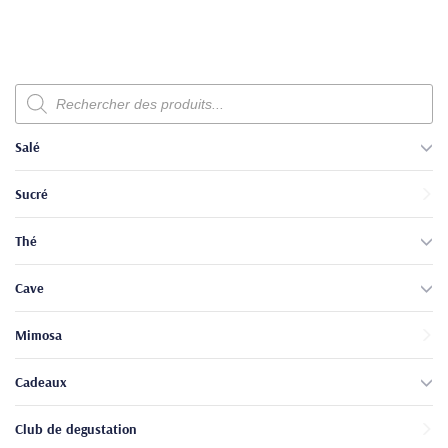
Recherche
de
produits
Salé
Sucré
Thé
Cave
Mimosa
Cadeaux
Club de degustation