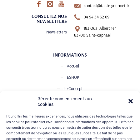
contact@taste-gourmet.fr
CONSULTEZ NOS
04 94 54 62 69
NEWSLETTERS
183 Quai Albert 1er
Newsletters
83700 Saint-Raphael
INFORMATIONS
Accueil
ESHOP
Le Concept
Gérer le consentement aux
Club de Dégustation
cookies
Le journal
Pour offrir les meilleures expériences, nous utilisons des technologies telles que
Contact
les cookies pour stocker et/ou accéder aux informations des appareils. Le fait de
consentir à ces technologies nous permettra de traiter des données telles que le
comportement de navigation ou les ID uniques sur ce site. Le fait de ne pas
consentir ou de retirer son consentement peut avoir un effet négatif sur certaines